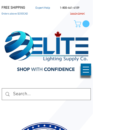
FREE SHIPPING
Expert Help
1-800-461-4109
Orders above $200CAD
Same Day Shipping*